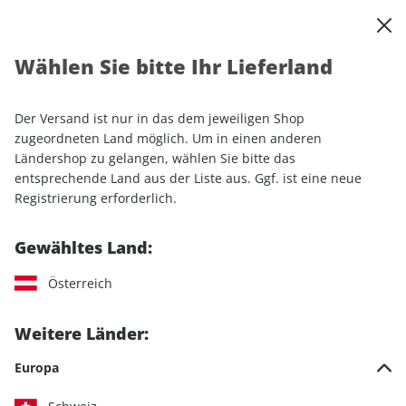
0
Warenkorb
Shop durchsuchen
MENÜ
Wählen Sie bitte Ihr Lieferland
Startseite
Produkte
CAVALLO
Der Versand ist nur in das dem jeweiligen Shop
CAVALLO
zugeordneten Land möglich. Um in einen anderen
Ländershop zu gelangen, wählen Sie bitte das
entsprechende Land aus der Liste aus. Ggf. ist eine neue
1 Artikel
Registrierung erforderlich.
Filter
Gewähltes Land:
Österreich
Weitere Länder:
Europa