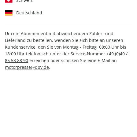
Schweiz
Deutschland
Um ein Abonnement mit abweichendem Zahler- und
CAVALLO Medizin-
Lieferland zu bestellen, wenden Sie sich bitte an unseren
Kompendium 100
Kundenservice, den Sie von Montag - Freitag, 08:00 Uhr bis
Pferdekrankheiten
18:00 Uhr telefonisch unter der Service-Nummer
+49 (0)40 /
44,10 €
85 53 88 90
erreichen oder schicken Sie eine E-Mail an
motorpresse@dpv.de
.
IHRE ABO-VORTEILE
Liefergarantie
Versandkostenfrei