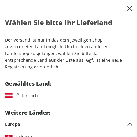
0
Warenkorb
Shop durchsuchen
MENÜ
Wählen Sie bitte Ihr Lieferland
Startseite
Einzelhefte
Automobile
Der Versand ist nur in das dem jeweiligen Shop
Automobile
zugeordneten Land möglich. Um in einen anderen
Ländershop zu gelangen, wählen Sie bitte das
entsprechende Land aus der Liste aus. Ggf. ist eine neue
1.035 Artikel
Registrierung erforderlich.
Filter
Gewähltes Land:
Österreich
LESEPROBE
LESEPROBE
Weitere Länder:
Europa