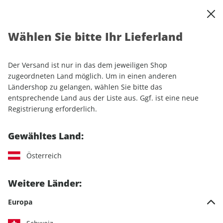
0
Warenkorb
Shop durchsuchen
MENÜ
Wählen Sie bitte Ihr Lieferland
Startseite
Einzelhefte
Automobile
auto motor und sport EDITION
Der Versand ist nur in das dem jeweiligen Shop
zugeordneten Land möglich. Um in einen anderen
auto motor und sport EDITION
Ländershop zu gelangen, wählen Sie bitte das
entsprechende Land aus der Liste aus. Ggf. ist eine neue
32 Artikel
Registrierung erforderlich.
Filter
Gewähltes Land:
Österreich
LESEPROBE
LESEPROBE
Weitere Länder:
Europa