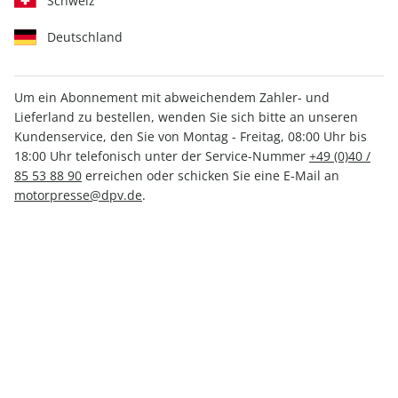
Schweiz
Deutschland
Um ein Abonnement mit abweichendem Zahler- und
auto motor und sport
auto motor und sport
Lieferland zu bestellen, wenden Sie sich bitte an unseren
EDITION 03/2026
EDITION ePaper 03/2026
Kundenservice, den Sie von Montag - Freitag, 08:00 Uhr bis
18:00 Uhr telefonisch unter der Service-Nummer
+49 (0)40 /
16,40 €
10,49 €
85 53 88 90
erreichen oder schicken Sie eine E-Mail an
motorpresse@dpv.de
.
LESEPROBE
LESEPROBE