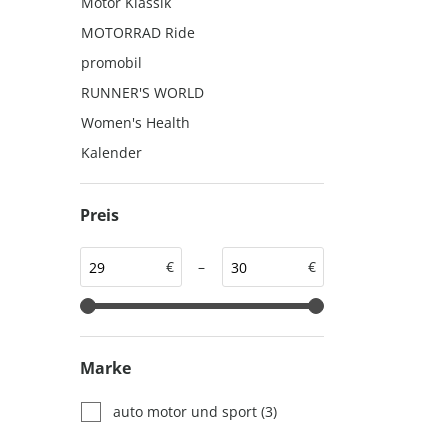
Motor Klassik
auto motor und sport
auto motor und sport
MOTORRAD Ride
EDITION
autokauf
promobil
auto motor und sport
RUNNER'S WORLD
autokauf
Women's Health
Kalender
Preis
€
–
€
Marke
auto motor und sport
(3)