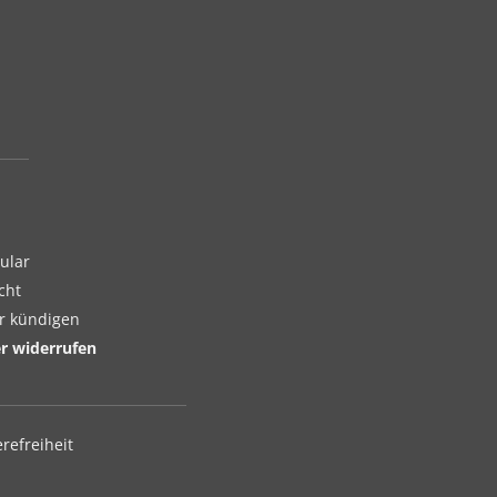
ular
cht
er kündigen
er widerrufen
erefreiheit