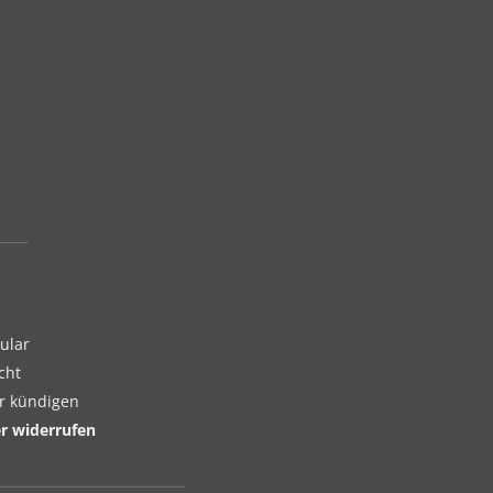
ular
cht
er kündigen
er widerrufen