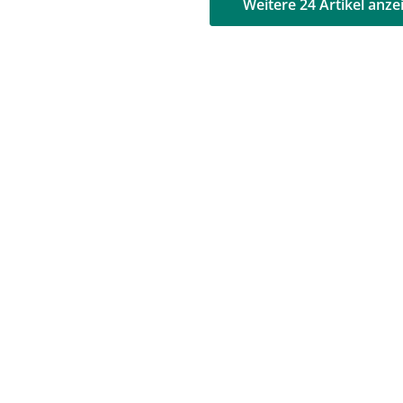
AD
AD
Weitere 24 Artikel anze