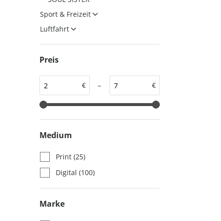
auto motor und sport
auto motor und sport
Sport & Freizeit
EDITION
autokauf
Luftfahrt
auto motor und sport
autokauf
Preis
€
–
€
Medium
Print
(25)
Digital
(100)
Marke