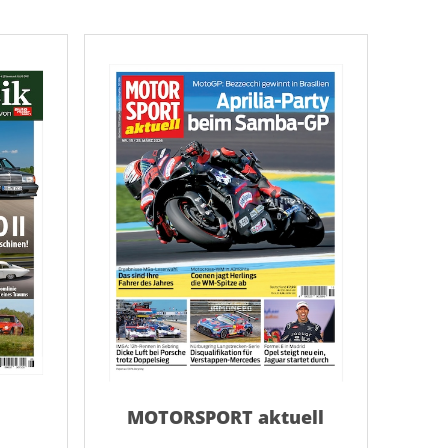
AC Reisemagazin
AC Reisemagazin
MOTORSPORT aktuell