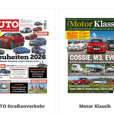
AD
AD
TO Straßenverkehr
Motor Klassik