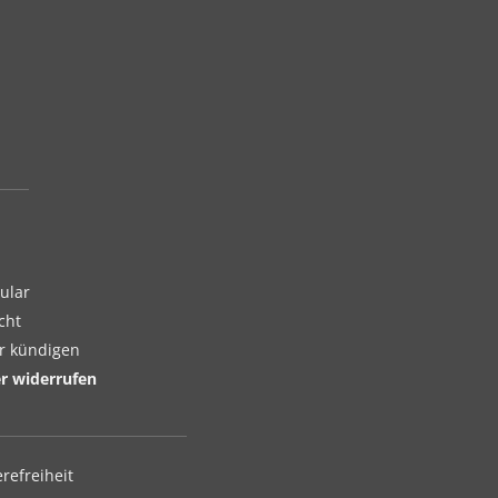
ular
cht
er kündigen
er widerrufen
erefreiheit