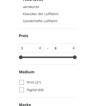
auto motor und sport
auto motor und sport
aerokurier
EDITION
autokauf
Klassiker der Luftfahrt
auto motor und sport
Sonderhefte Luftfahrt
autokauf
Preis
€
–
€
Medium
Print
(21)
Digital
(69)
Marke