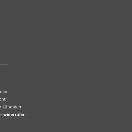
ular
cht
er kündigen
er widerrufen