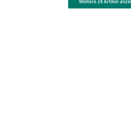
AD
AD
Weitere 24 Artikel anze