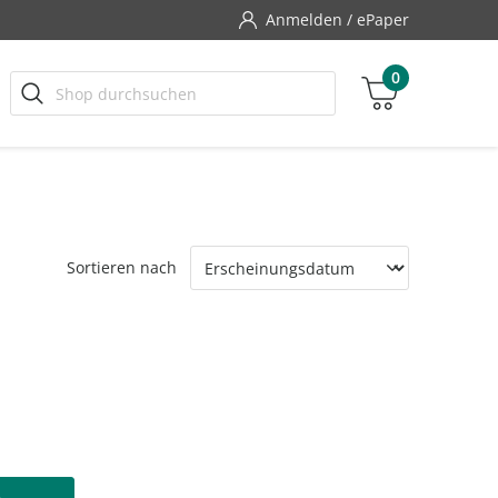
Anmelden / ePaper
0
ort & Freizeit
ort & Freizeit
ort & Freizeit
Luftfahrt
Luftfahrt
Luftfahrt
n's Health
Motor Klassik
OUNTAINBIKE
OUNTAINBIKE
OUNTAINBIKE
FLUG REVUE
FLUG REVUE
FLUG REVUE
Zwischensumme
Sortieren nach
OADBIKE
OADBIKE
OADBIKE
aerokurier
aerokurier
aerokurier
inkl. MwSt., ggf. zzgl. Versandkosten
RAVELBIKE
RAVELBIKE
tdoor
Klassiker der Luftfahrt
Klassiker der Luftfahrt
Klassiker der Luftfahrt
Zum Warenkorb
tdoor
tdoor
ettern
ettern
ettern
AVALLO
AVALLO
AVALLO
AC Reisemagazin
UNNER'S WORLD
UNNER'S WORLD
UNNER'S WORLD