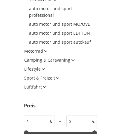
auto motor und sport
auto motor und sport
auto motor und sport
professional
EDITION
autokauf
auto motor und sport MO/OVE
auto motor und sport
auto motor und sport EDITION
autokauf
auto motor und sport autokauf
Motorrad
Camping & Caravaning
Lifestyle
Sport & Freizeit
Luftfahrt
Preis
€
–
€