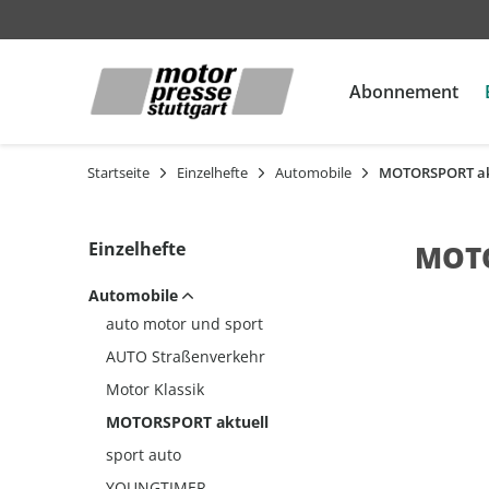
Abonnement
Startseite
Einzelhefte
Automobile
MOTORSPORT ak
Automobil
Automobile
Automobile
Motorrad
Motorrad
Motorrad
ADAC Reisemagazin
auto motor und sport
auto motor und sport
auto motor und sport
auto motor und sport
MOTORRAD
MOTORRAD
MOTORRAD
MOTORRAD Ride
RUNNER'S WORLD
Einzelhefte
MOTO
AUTO Straßenverkehr
AUTO Straßenverkehr
AUTO Straßenverkehr
PS
PS
PS
Automobile
Motor Klassik
Motor Klassik
Motor Klassik
MOTORRAD Classic
MOTORRAD Classic
MOTORRAD Classic
auto motor und sport
MOTORSPORT aktuell
MOTORSPORT aktuell
MOTORSPORT aktuell
MOTORRAD Ride
MOTORRAD Ride
AUTO Straßenverkehr
sport auto
sport auto
sport auto
Motor Klassik
YOUNGTIMER
YOUNGTIMER
YOUNGTIMER
MOTORSPORT aktuell
auto motor und sport
auto motor und sport
sport auto
professional
EDITION
YOUNGTIMER