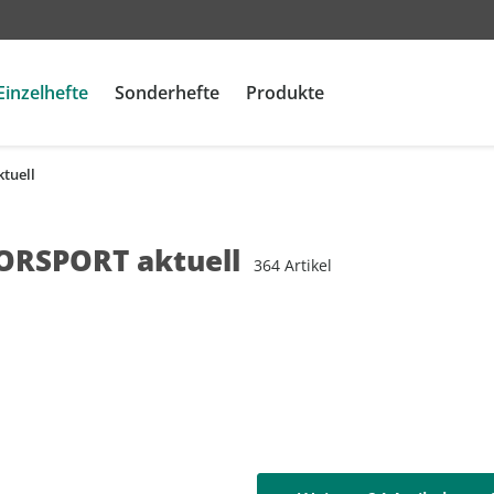
Einzelhefte
Sonderhefte
Produkte
tuell
Camping &
Camping &
Camping &
Lifestyle
Lifestyle
Lifestyle
Sp
Sp
Sp
CAVALLO
CLEVER CAMPEN
Me
Caravaning
Caravaning
Caravaning
Men's Health
Men's Health
Men's Health
M
M
M
Women's Health
Kalender
RSPORT aktuell
promobil
promobil
promobil
364 Artikel
Women's Health
Women's Health
Women's Health
R
R
R
CARAVANING
CARAVANING
CARAVANING
G
G
ou
CLEVER CAMPEN
CLEVER CAMPEN
ou
ou
kl
promobil
promobil
kl
kl
C
CAMPINGBUSSE
CAMPINGBUSSE
C
C
AD
R
R
R