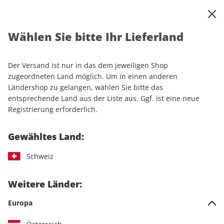
0
Warenkorb
Shop durchsuchen
MENÜ
Wählen Sie bitte Ihr Lieferland
Startseite
Sonderhefte
Automobile
AUTO Straßenverkehr
Der Versand ist nur in das dem jeweiligen Shop
AUTO Straßenverkehr
zugeordneten Land möglich. Um in einen anderen
Ländershop zu gelangen, wählen Sie bitte das
entsprechende Land aus der Liste aus. Ggf. ist eine neue
14 Artikel
Registrierung erforderlich.
Filter
Gewähltes Land:
Schweiz
LESEPROBE
LESEPROBE
Weitere Länder:
Europa