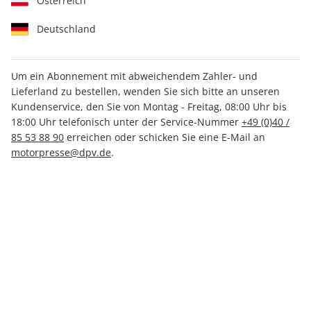
Österreich
Deutschland
Um ein Abonnement mit abweichendem Zahler- und
AUTO Straßenverkehr
AUTO Straßenverkehr
Lieferland zu bestellen, wenden Sie sich bitte an unseren
Sonderheft 01/2026
Sonderheft ePaper
Kundenservice, den Sie von Montag - Freitag, 08:00 Uhr bis
01/2026
18:00 Uhr telefonisch unter der Service-Nummer
+49 (0)40 /
CHF 4.80
CHF 2.50
85 53 88 90
erreichen oder schicken Sie eine E-Mail an
motorpresse@dpv.de
.
LESEPROBE
LESEPROBE