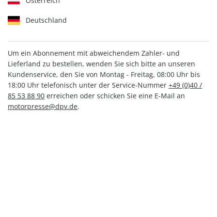
Österreich
Deutschland
Um ein Abonnement mit abweichendem Zahler- und
Lieferland zu bestellen, wenden Sie sich bitte an unseren
Kundenservice, den Sie von Montag - Freitag, 08:00 Uhr bis
auto motor und sport
auto motor und sport
18:00 Uhr telefonisch unter der Service-Nummer
+49 (0)40 /
autokauf 03/2026
autokauf ePaper
85 53 88 90
erreichen oder schicken Sie eine E-Mail an
03/2026
motorpresse@dpv.de
.
CHF 15.20
CHF 6.50
LESEPROBE