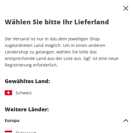
0
Warenkorb
Shop durchsuchen
MENÜ
Wählen Sie bitte Ihr Lieferland
Startseite
Einzelhefte
Automobile
auto motor und sport autokauf
Der Versand ist nur in das dem jeweiligen Shop
zugeordneten Land möglich. Um in einen anderen
auto motor und sport
Ländershop zu gelangen, wählen Sie bitte das
entsprechende Land aus der Liste aus. Ggf. ist eine neue
autokauf
Registrierung erforderlich.
28 Artikel
Gewähltes Land:
Filter
Schweiz
Weitere Länder:
LESEPROBE
Europa