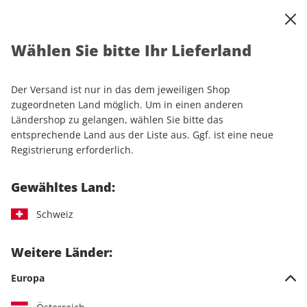
0
Warenkorb
Shop durchsuchen
MENÜ
Wählen Sie bitte Ihr Lieferland
Startseite
Einzelhefte
Automobile
auto motor und sport autokauf
auto motor und sport autokauf ePaper 03/2025
Der Versand ist nur in das dem jeweiligen Shop
zugeordneten Land möglich. Um in einen anderen
Ländershop zu gelangen, wählen Sie bitte das
LESEPROBE
entsprechende Land aus der Liste aus. Ggf. ist eine neue
Registrierung erforderlich.
Gewähltes Land:
Schweiz
Weitere Länder:
Europa