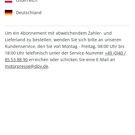
Österreich
Deutschland
Um ein Abonnement mit abweichendem Zahler- und
Lieferland zu bestellen, wenden Sie sich bitte an unseren
auto motor und sport
Kundenservice, den Sie von Montag - Freitag, 08:00 Uhr bis
18:00 Uhr telefonisch unter der Service-Nummer
+49 (0)40 /
autokauf ePaper 03/2025
85 53 88 90
erreichen oder schicken Sie eine E-Mail an
motorpresse@dpv.de
.
Direkt verfügbar
CHF 6.50
inkl. MwSt.
Zur Kasse