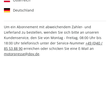
Österreich
Deutschland
Um ein Abonnement mit abweichendem Zahler- und
Lieferland zu bestellen, wenden Sie sich bitte an unseren
AUTO Straßenverkehr
Kundenservice, den Sie von Montag - Freitag, 08:00 Uhr bis
18:00 Uhr telefonisch unter der Service-Nummer
+49 (0)40 /
Sonderheft ePaper 02/2022
85 53 88 90
erreichen oder schicken Sie eine E-Mail an
motorpresse@dpv.de
.
Direkt verfügbar
CHF 2.00
inkl. MwSt.
Zur Kasse