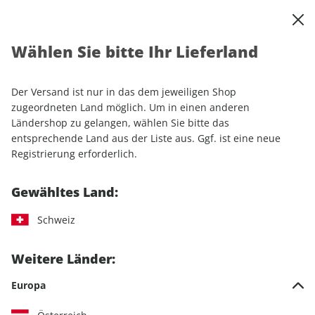
0
Warenkorb
Shop durchsuchen
MENÜ
Wählen Sie bitte Ihr Lieferland
Startseite
Sonderhefte
Automobile
AUTO Straßenverkehr
AUTO Straßenverkehr Sonderheft ePaper 02/2022
Der Versand ist nur in das dem jeweiligen Shop
zugeordneten Land möglich. Um in einen anderen
Ländershop zu gelangen, wählen Sie bitte das
LESEPROBE
entsprechende Land aus der Liste aus. Ggf. ist eine neue
Registrierung erforderlich.
Gewähltes Land:
Schweiz
Weitere Länder:
Europa