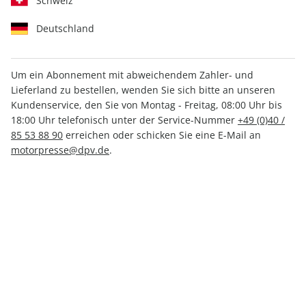
Schweiz
Deutschland
Um ein Abonnement mit abweichendem Zahler- und
Lieferland zu bestellen, wenden Sie sich bitte an unseren
RUNNER'S WORLD Sonderheft
Kundenservice, den Sie von Montag - Freitag, 08:00 Uhr bis
ePaper 01/2020
18:00 Uhr telefonisch unter der Service-Nummer
+49 (0)40 /
85 53 88 90
erreichen oder schicken Sie eine E-Mail an
motorpresse@dpv.de
.
Direkt verfügbar
3,99 €
inkl. MwSt.
Zur Kasse