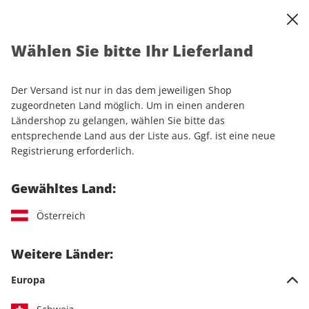
0
Warenkorb
Shop durchsuchen
MENÜ
Wählen Sie bitte Ihr Lieferland
Startseite
Sonderhefte
Sport & Freizeit
RUNNER'S WORLD Sonderheft ePaper 01/2020
Der Versand ist nur in das dem jeweiligen Shop
zugeordneten Land möglich. Um in einen anderen
Ländershop zu gelangen, wählen Sie bitte das
entsprechende Land aus der Liste aus. Ggf. ist eine neue
Registrierung erforderlich.
Gewähltes Land:
Österreich
Weitere Länder:
Europa