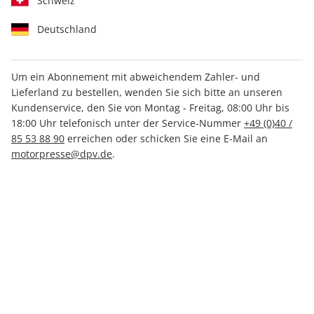
Schweiz
Deutschland
Um ein Abonnement mit abweichendem Zahler- und
Lieferland zu bestellen, wenden Sie sich bitte an unseren
ROADBIKE Sonderheft ePaper
Kundenservice, den Sie von Montag - Freitag, 08:00 Uhr bis
01/2021
18:00 Uhr telefonisch unter der Service-Nummer
+49 (0)40 /
85 53 88 90
erreichen oder schicken Sie eine E-Mail an
motorpresse@dpv.de
.
Direkt verfügbar
4,99 €
inkl. MwSt.
Zur Kasse