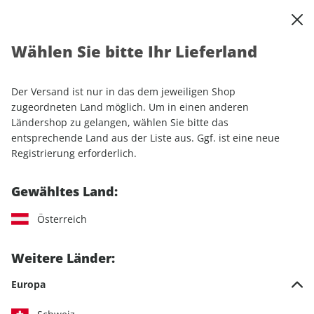
0
Warenkorb
Shop durchsuchen
MENÜ
Wählen Sie bitte Ihr Lieferland
Startseite
Sonderhefte
Sport & Freizeit
ROADBIKE Sonderheft ePaper 01/2021
Der Versand ist nur in das dem jeweiligen Shop
zugeordneten Land möglich. Um in einen anderen
Ländershop zu gelangen, wählen Sie bitte das
entsprechende Land aus der Liste aus. Ggf. ist eine neue
Registrierung erforderlich.
Gewähltes Land:
Österreich
Weitere Länder:
Europa