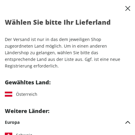
0
Warenkorb
Shop durchsuchen
MENÜ
Wählen Sie bitte Ihr Lieferland
Startseite
Sonderhefte
Sport & Freizeit
ROADBIKE Sonderheft ePaper 01/2020
Der Versand ist nur in das dem jeweiligen Shop
zugeordneten Land möglich. Um in einen anderen
Ländershop zu gelangen, wählen Sie bitte das
entsprechende Land aus der Liste aus. Ggf. ist eine neue
Registrierung erforderlich.
Gewähltes Land:
Österreich
Weitere Länder:
Europa