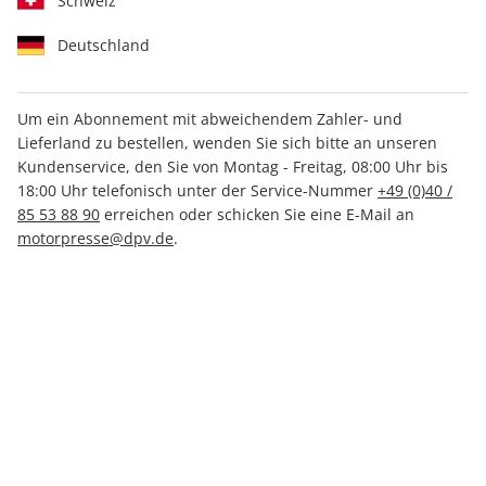
Schweiz
Deutschland
Um ein Abonnement mit abweichendem Zahler- und
Lieferland zu bestellen, wenden Sie sich bitte an unseren
ROADBIKE Sonderheft ePaper
Kundenservice, den Sie von Montag - Freitag, 08:00 Uhr bis
01/2020
18:00 Uhr telefonisch unter der Service-Nummer
+49 (0)40 /
85 53 88 90
erreichen oder schicken Sie eine E-Mail an
motorpresse@dpv.de
.
Direkt verfügbar
4,99 €
inkl. MwSt.
Zur Kasse