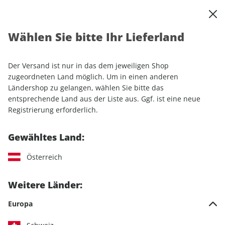
0
Warenkorb
Shop durchsuchen
MENÜ
Wählen Sie bitte Ihr Lieferland
Startseite
Sonderhefte
Sport & Freizeit
outdoor Sonderheft ePaper 02/2019
Der Versand ist nur in das dem jeweiligen Shop
zugeordneten Land möglich. Um in einen anderen
Ländershop zu gelangen, wählen Sie bitte das
entsprechende Land aus der Liste aus. Ggf. ist eine neue
Registrierung erforderlich.
Gewähltes Land:
Österreich
Weitere Länder:
Europa