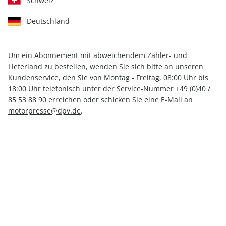
Schweiz
Deutschland
Um ein Abonnement mit abweichendem Zahler- und
Lieferland zu bestellen, wenden Sie sich bitte an unseren
outdoor Sonderheft ePaper
Kundenservice, den Sie von Montag - Freitag, 08:00 Uhr bis
02/2019
18:00 Uhr telefonisch unter der Service-Nummer
+49 (0)40 /
85 53 88 90
erreichen oder schicken Sie eine E-Mail an
motorpresse@dpv.de
.
Direkt verfügbar
4,99 €
inkl. MwSt.
Zur Kasse