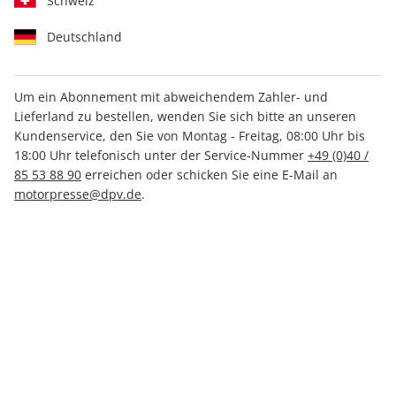
Schweiz
Deutschland
Um ein Abonnement mit abweichendem Zahler- und
Lieferland zu bestellen, wenden Sie sich bitte an unseren
outdoor Sonderheft ePaper
Kundenservice, den Sie von Montag - Freitag, 08:00 Uhr bis
02/2018
18:00 Uhr telefonisch unter der Service-Nummer
+49 (0)40 /
85 53 88 90
erreichen oder schicken Sie eine E-Mail an
motorpresse@dpv.de
.
Direkt verfügbar
4,99 €
inkl. MwSt.
Zur Kasse