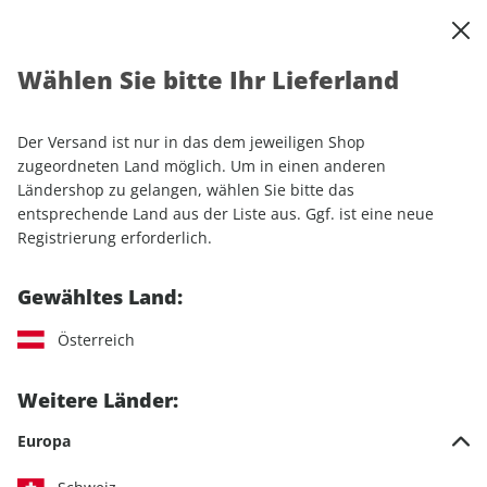
0
Warenkorb
Shop durchsuchen
MENÜ
Wählen Sie bitte Ihr Lieferland
Startseite
Sonderhefte
Sport & Freizeit
outdoor Sonderheft ePaper 02/2018
Der Versand ist nur in das dem jeweiligen Shop
zugeordneten Land möglich. Um in einen anderen
Ländershop zu gelangen, wählen Sie bitte das
entsprechende Land aus der Liste aus. Ggf. ist eine neue
Registrierung erforderlich.
Gewähltes Land:
Österreich
Weitere Länder:
Europa