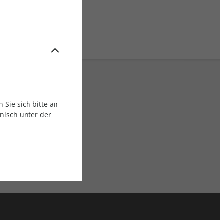
Sie sich bitte an
onisch unter der
E-Paper Ausgaben
Als App oder E-Paper
verfügbar