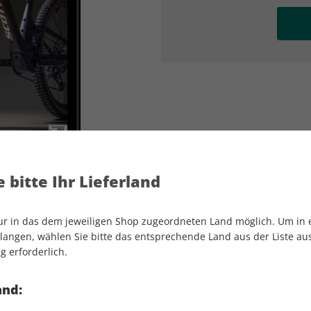
AD
AD
 bitte Ihr Lieferland
nur in das dem jeweiligen Shop zugeordneten Land möglich. Um in
angen, wählen Sie bitte das entsprechende Land aus der Liste aus.
g erforderlich.
UNTAINBIKE SONDERHEFT ePaper 02/2
and: