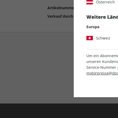
Österreich
Artikelnummer
2193684
Verkauf durch
Motor Presse Stut
Weitere Länd
Europa
Schweiz
Um ein Abonnemen
unseren Kundenser
Service-Nummer
motorpresse@dpv
Liefergarantie
Keine Ausgabe verpass