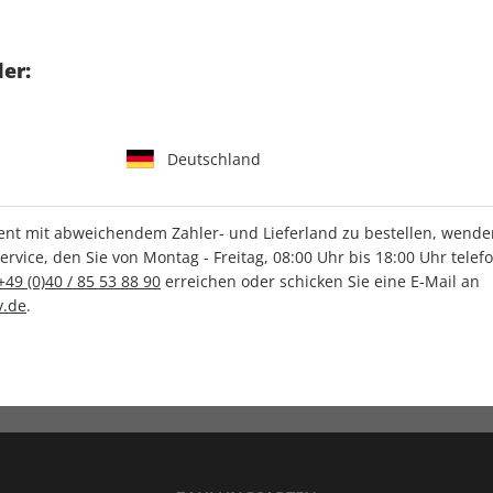
tgart GmbH & Co. KG
er:
Deutschland
IHRE ABO-VORTEILE
t mit abweichendem Zahler- und Lieferland zu bestellen, wenden 
vice, den Sie von Montag - Freitag, 08:00 Uhr bis 18:00 Uhr telef
+49 (0)40 / 85 53 88 90
erreichen oder schicken Sie eine E-Mail an
.de
.
Versandkostenfrei
Wunschprämie
en
Lieferung frei Haus
Geschenk inklusive