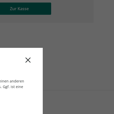
AC Reisemagazin
AC Reisemagazin
Zur Kasse
 einen anderen
 Ggf. ist eine
023