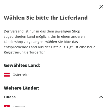
0
Warenkorb
Shop durchsuchen
MENÜ
Wählen Sie bitte Ihr Lieferland
Startseite
Sonderhefte
Sport & Freizeit
CAVALLO Sonderheft ePaper 01/2022
Der Versand ist nur in das dem jeweiligen Shop
zugeordneten Land möglich. Um in einen anderen
Ländershop zu gelangen, wählen Sie bitte das
entsprechende Land aus der Liste aus. Ggf. ist eine neue
Registrierung erforderlich.
Gewähltes Land:
Österreich
Weitere Länder:
Europa