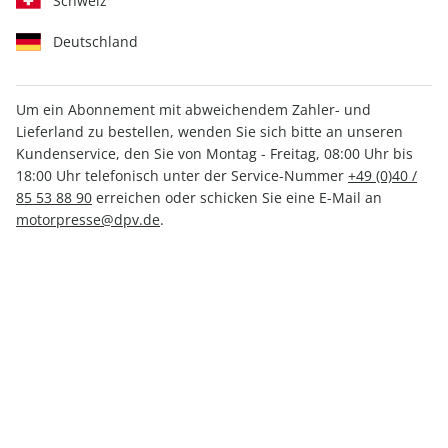
Schweiz
Deutschland
Um ein Abonnement mit abweichendem Zahler- und
Lieferland zu bestellen, wenden Sie sich bitte an unseren
CAVALLO Sonderheft ePaper
Kundenservice, den Sie von Montag - Freitag, 08:00 Uhr bis
01/2022
18:00 Uhr telefonisch unter der Service-Nummer
+49 (0)40 /
85 53 88 90
erreichen oder schicken Sie eine E-Mail an
motorpresse@dpv.de
.
Direkt verfügbar
4,99 €
inkl. MwSt.
Zur Kasse