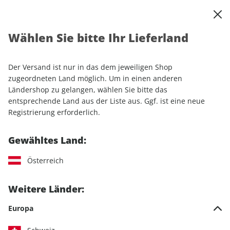
0
Warenkorb
Shop durchsuchen
MENÜ
Wählen Sie bitte Ihr Lieferland
Startseite
Sonderhefte
Motorrad
MOTORRAD Sonderheft ePaper 01/2019
Der Versand ist nur in das dem jeweiligen Shop
zugeordneten Land möglich. Um in einen anderen
Ländershop zu gelangen, wählen Sie bitte das
entsprechende Land aus der Liste aus. Ggf. ist eine neue
Registrierung erforderlich.
Gewähltes Land:
Österreich
Weitere Länder:
Europa