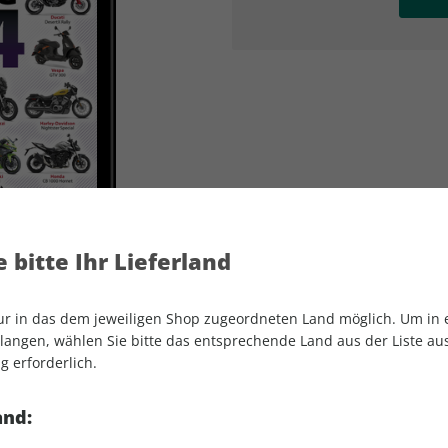
AD
AD
 bitte Ihr Lieferland
nur in das dem jeweiligen Shop zugeordneten Land möglich. Um in
angen, wählen Sie bitte das entsprechende Land aus der Liste aus.
g erforderlich.
MOTORRAD Katalog ePaper 01/2024
and: