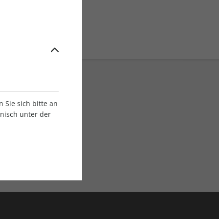
Sie sich bitte an
onisch unter der
E-Paper Ausgaben
Als App oder E-Paper
verfügbar