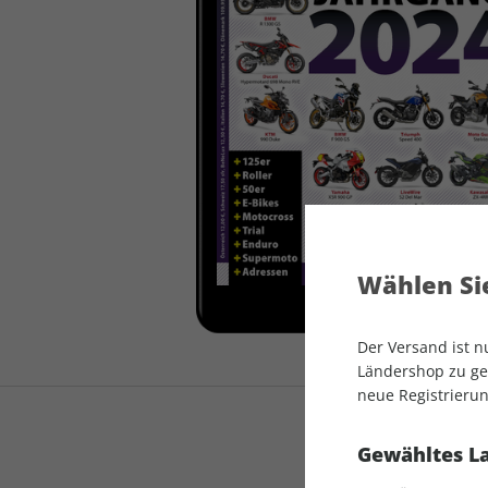
auto motor und sport
auto motor und sport
EDITION
autokauf
auto motor und sport
autokauf
Wählen Sie
Der Versand ist 
Ländershop zu gel
neue Registrierun
Gewähltes L