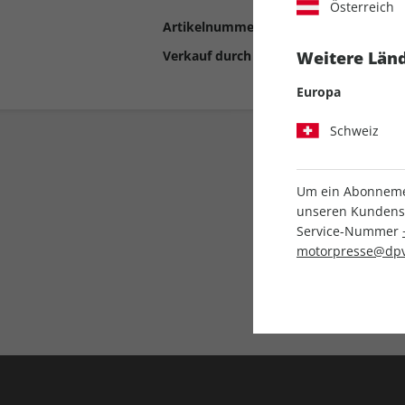
Österreich
Artikelnummer
2193734
Verkauf durch
Motor Presse Stut
Weitere Länd
Europa
Schweiz
Um ein Abonnemen
unseren Kundenser
Service-Nummer
motorpresse@dpv
Liefergarantie
Keine Ausgabe verpass