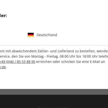
tgart GmbH & Co. KG
er:
Deutschland
IHRE ABO-VORTEILE
t mit abweichendem Zahler- und Lieferland zu bestellen, wenden 
vice, den Sie von Montag - Freitag, 08:00 Uhr bis 18:00 Uhr telef
+49 (0)40 / 85 53 88 90
erreichen oder schicken Sie eine E-Mail an
.de
.
Versandkostenfrei
Wunschprämie
en
Lieferung frei Haus
Geschenk inklusive