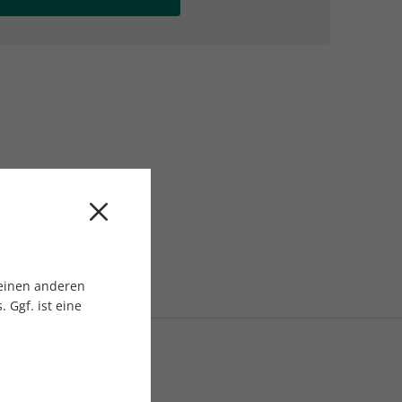
AC Reisemagazin
AC Reisemagazin
 einen anderen
 Ggf. ist eine