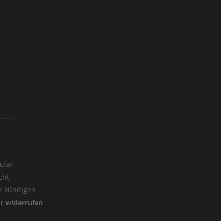
ular
cht
er kündigen
er widerrufen