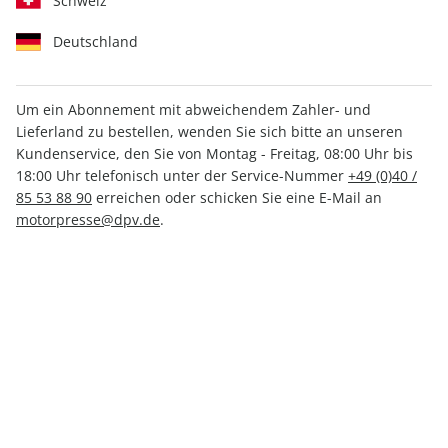
Schweiz
Deutschland
Um ein Abonnement mit abweichendem Zahler- und
Lieferland zu bestellen, wenden Sie sich bitte an unseren
MOTORRAD Katalog ePaper
Kundenservice, den Sie von Montag - Freitag, 08:00 Uhr bis
01/2018
18:00 Uhr telefonisch unter der Service-Nummer
+49 (0)40 /
85 53 88 90
erreichen oder schicken Sie eine E-Mail an
motorpresse@dpv.de
.
Direkt verfügbar
6,99 €
inkl. MwSt.
Zur Kasse