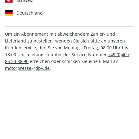
Schweiz
Deutschland
Um ein Abonnement mit abweichendem Zahler- und
Lieferland zu bestellen, wenden Sie sich bitte an unseren
MOTORRAD Katalog 01/2025
Kundenservice, den Sie von Montag - Freitag, 08:00 Uhr bis
18:00 Uhr telefonisch unter der Service-Nummer
+49 (0)40 /
85 53 88 90
erreichen oder schicken Sie eine E-Mail an
Verfügbar - Nur solange der Vorrat reicht
motorpresse@dpv.de
.
Anzahl
12,00 €
inkl. MwSt., zzgl.
Versand
In den Warenkorb