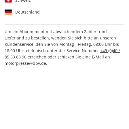
Schweiz
Deutschland
Um ein Abonnement mit abweichendem Zahler- und
Lieferland zu bestellen, wenden Sie sich bitte an unseren
Women's Health GUIDE ePaper
Kundenservice, den Sie von Montag - Freitag, 08:00 Uhr bis
02/2021
18:00 Uhr telefonisch unter der Service-Nummer
+49 (0)40 /
85 53 88 90
erreichen oder schicken Sie eine E-Mail an
motorpresse@dpv.de
.
Direkt verfügbar
3,99 €
inkl. MwSt.
Zur Kasse