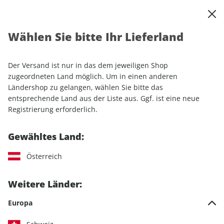
0
Warenkorb
Shop durchsuchen
MENÜ
Wählen Sie bitte Ihr Lieferland
Startseite
Sonderhefte
Lifestyle
Women's Health
Women's Health GUIDE ePaper 02/2021
Der Versand ist nur in das dem jeweiligen Shop
zugeordneten Land möglich. Um in einen anderen
Ländershop zu gelangen, wählen Sie bitte das
entsprechende Land aus der Liste aus. Ggf. ist eine neue
Registrierung erforderlich.
Gewähltes Land:
Österreich
Weitere Länder:
Europa