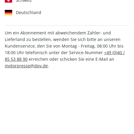
Schweiz
Deutschland
Um ein Abonnement mit abweichendem Zahler- und
Lieferland zu bestellen, wenden Sie sich bitte an unseren
Men's Health GUIDE ePaper
Kundenservice, den Sie von Montag - Freitag, 08:00 Uhr bis
01/2020
18:00 Uhr telefonisch unter der Service-Nummer
+49 (0)40 /
85 53 88 90
erreichen oder schicken Sie eine E-Mail an
motorpresse@dpv.de
.
Direkt verfügbar
4,99 €
inkl. MwSt.
Zur Kasse