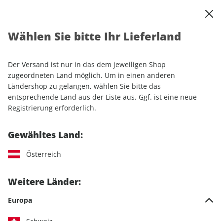
0
Warenkorb
Shop durchsuchen
MENÜ
Wählen Sie bitte Ihr Lieferland
Startseite
Sonderhefte
Lifestyle
Men's Health GUIDE ePaper 01/2020
Der Versand ist nur in das dem jeweiligen Shop
zugeordneten Land möglich. Um in einen anderen
Ländershop zu gelangen, wählen Sie bitte das
entsprechende Land aus der Liste aus. Ggf. ist eine neue
Registrierung erforderlich.
Gewähltes Land:
Österreich
Weitere Länder:
Europa