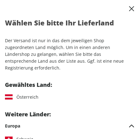
0
Warenkorb
Shop durchsuchen
MENÜ
Wählen Sie bitte Ihr Lieferland
Startseite
Sonderhefte
Camping & Caravaning
promobil
promobil Stellplatz Szene ePaper 02/2022
Der Versand ist nur in das dem jeweiligen Shop
zugeordneten Land möglich. Um in einen anderen
Ländershop zu gelangen, wählen Sie bitte das
entsprechende Land aus der Liste aus. Ggf. ist eine neue
Registrierung erforderlich.
Gewähltes Land:
Österreich
Weitere Länder:
Europa