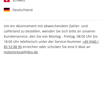
Schweiz
Deutschland
Um ein Abonnement mit abweichendem Zahler- und
Lieferland zu bestellen, wenden Sie sich bitte an unseren
promobil Stellplatz Szene
Kundenservice, den Sie von Montag - Freitag, 08:00 Uhr bis
ePaper 02/2022
18:00 Uhr telefonisch unter der Service-Nummer
+49 (0)40 /
85 53 88 90
erreichen oder schicken Sie eine E-Mail an
motorpresse@dpv.de
.
Direkt verfügbar
4,99 €
inkl. MwSt.
Zur Kasse