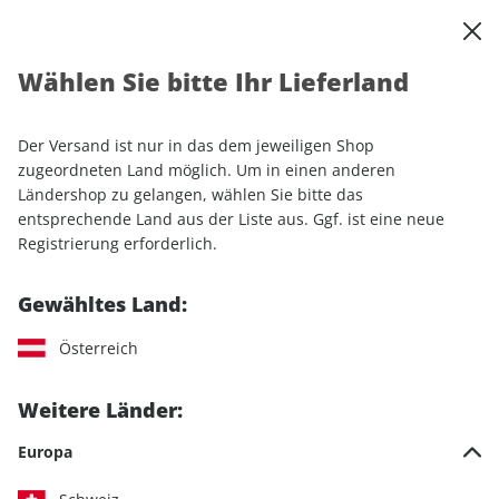
0
Warenkorb
Shop durchsuchen
MENÜ
Wählen Sie bitte Ihr Lieferland
Startseite
Sonderhefte
Camping & Caravaning
promobil
promobil Stellplatz Atlas ePaper 01/2024
Der Versand ist nur in das dem jeweiligen Shop
zugeordneten Land möglich. Um in einen anderen
Ländershop zu gelangen, wählen Sie bitte das
entsprechende Land aus der Liste aus. Ggf. ist eine neue
Registrierung erforderlich.
Gewähltes Land:
Österreich
Weitere Länder:
Europa