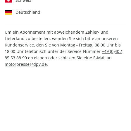
Schweiz
Deutschland
Um ein Abonnement mit abweichendem Zahler- und
Lieferland zu bestellen, wenden Sie sich bitte an unseren
promobil Stellplatz Atlas
Kundenservice, den Sie von Montag - Freitag, 08:00 Uhr bis
ePaper 01/2024
18:00 Uhr telefonisch unter der Service-Nummer
+49 (0)40 /
85 53 88 90
erreichen oder schicken Sie eine E-Mail an
motorpresse@dpv.de
.
Direkt verfügbar
5,99 €
inkl. MwSt.
Zur Kasse