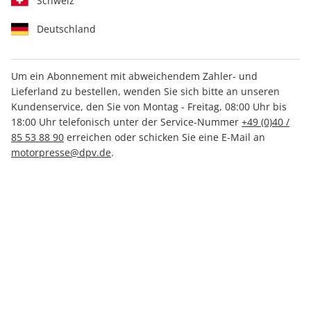
Schweiz
Deutschland
Um ein Abonnement mit abweichendem Zahler- und
Lieferland zu bestellen, wenden Sie sich bitte an unseren
promobil Sonderheft ePaper
Kundenservice, den Sie von Montag - Freitag, 08:00 Uhr bis
01/2025
18:00 Uhr telefonisch unter der Service-Nummer
+49 (0)40 /
85 53 88 90
erreichen oder schicken Sie eine E-Mail an
motorpresse@dpv.de
.
Direkt verfügbar
5,49 €
inkl. MwSt.
Zur Kasse