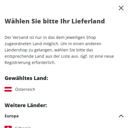
0
Warenkorb
Shop durchsuchen
MENÜ
Wählen Sie bitte Ihr Lieferland
Startseite
Sonderhefte
Camping & Caravaning
promobil Sonderheft ePaper 01/2025
Der Versand ist nur in das dem jeweiligen Shop
zugeordneten Land möglich. Um in einen anderen
Ländershop zu gelangen, wählen Sie bitte das
entsprechende Land aus der Liste aus. Ggf. ist eine neue
Registrierung erforderlich.
Gewähltes Land:
Österreich
Weitere Länder:
Europa