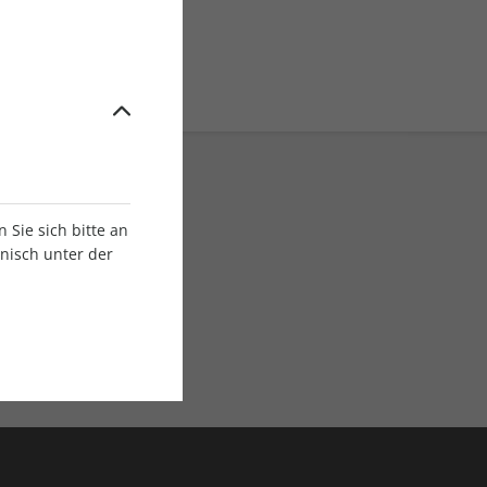
Sie sich bitte an
onisch unter der
E-Paper Ausgaben
Als App oder E-Paper
verfügbar