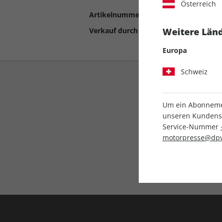
Österreich
Artikelnummer
2198597
Verkauf durch
Motor Presse Stut
Weitere Länd
Europa
Schweiz
Um ein Abonnemen
unseren Kundenser
Service-Nummer
motorpresse@dpv
Liefergarantie
Keine Ausgabe verpass