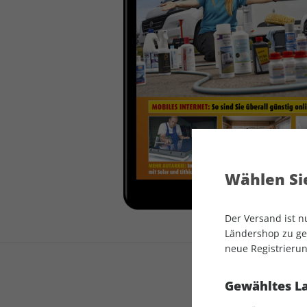
auto motor und sport
auto motor und sport
EDITION
autokauf
auto motor und sport
autokauf
Wählen Sie
Der Versand ist 
Ländershop zu gel
neue Registrierun
Gewähltes L