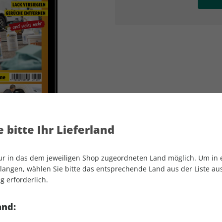
AD
AD
 bitte Ihr Lieferland
nur in das dem jeweiligen Shop zugeordneten Land möglich. Um in
angen, wählen Sie bitte das entsprechende Land aus der Liste aus.
g erforderlich.
promobil Sonderheft ePaper 01/2021
and: