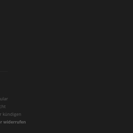
ular
cht
er kündigen
er widerrufen