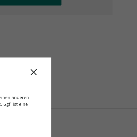
AC Reisemagazin
AC Reisemagazin
 einen anderen
 Ggf. ist eine