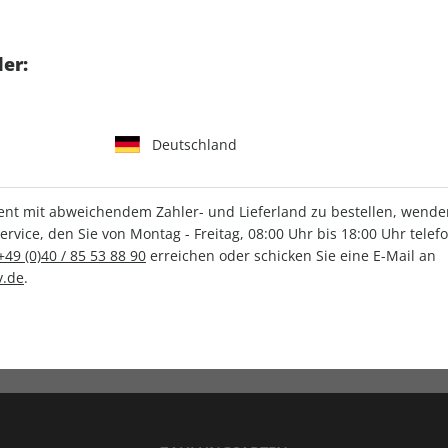
tgart GmbH & Co. KG
er:
Deutschland
IHRE ABO-VORTEILE
t mit abweichendem Zahler- und Lieferland zu bestellen, wenden 
vice, den Sie von Montag - Freitag, 08:00 Uhr bis 18:00 Uhr telef
+49 (0)40 / 85 53 88 90
erreichen oder schicken Sie eine E-Mail an
.de
.
Versandkostenfrei
Wunschprämie
en
Lieferung frei Haus
Geschenk inklusive