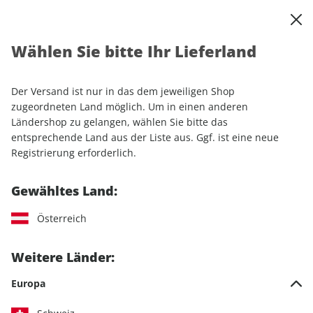
0
Warenkorb
Shop durchsuchen
MENÜ
Wählen Sie bitte Ihr Lieferland
Startseite
Sonderhefte
Automobile
sport auto
sport auto Sonderheft ePaper 01/2022
Der Versand ist nur in das dem jeweiligen Shop
zugeordneten Land möglich. Um in einen anderen
Ländershop zu gelangen, wählen Sie bitte das
entsprechende Land aus der Liste aus. Ggf. ist eine neue
Registrierung erforderlich.
Gewähltes Land:
Österreich
Weitere Länder:
Europa