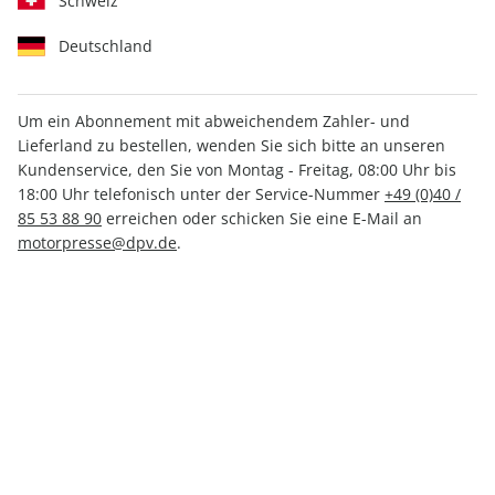
Schweiz
Deutschland
Um ein Abonnement mit abweichendem Zahler- und
Lieferland zu bestellen, wenden Sie sich bitte an unseren
sport auto Sonderheft ePaper
Kundenservice, den Sie von Montag - Freitag, 08:00 Uhr bis
01/2022
18:00 Uhr telefonisch unter der Service-Nummer
+49 (0)40 /
85 53 88 90
erreichen oder schicken Sie eine E-Mail an
motorpresse@dpv.de
.
Direkt verfügbar
4,99 €
inkl. MwSt.
Zur Kasse