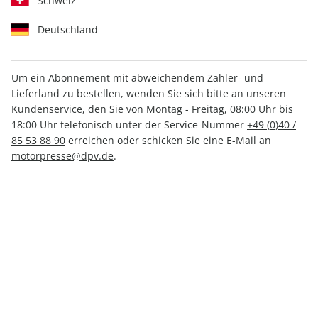
Schweiz
Deutschland
Um ein Abonnement mit abweichendem Zahler- und
Lieferland zu bestellen, wenden Sie sich bitte an unseren
Motor Klassik Spezial ePaper
Kundenservice, den Sie von Montag - Freitag, 08:00 Uhr bis
01/2020
18:00 Uhr telefonisch unter der Service-Nummer
+49 (0)40 /
85 53 88 90
erreichen oder schicken Sie eine E-Mail an
motorpresse@dpv.de
.
Direkt verfügbar
6,99 €
inkl. MwSt.
Zur Kasse