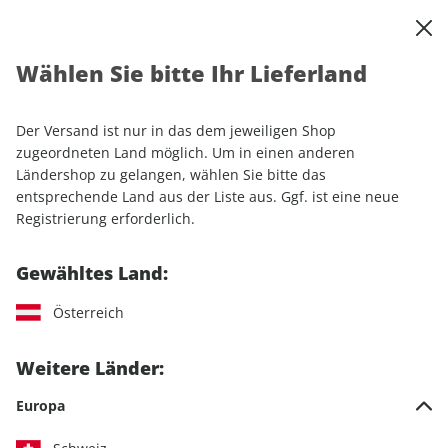
0
Warenkorb
Shop durchsuchen
MENÜ
Wählen Sie bitte Ihr Lieferland
Startseite
Sonderhefte
Automobile
Motor Klassik
Motor Klassik Spezial ePaper 01/2020
Der Versand ist nur in das dem jeweiligen Shop
zugeordneten Land möglich. Um in einen anderen
LESEPROBE
Ländershop zu gelangen, wählen Sie bitte das
entsprechende Land aus der Liste aus. Ggf. ist eine neue
Registrierung erforderlich.
Gewähltes Land:
Österreich
Weitere Länder:
Europa