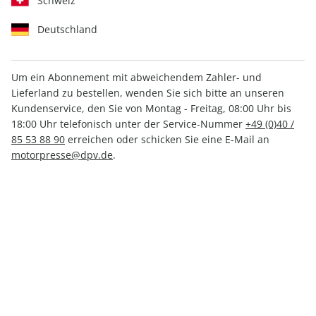
Schweiz
Deutschland
Um ein Abonnement mit abweichendem Zahler- und
Lieferland zu bestellen, wenden Sie sich bitte an unseren
Motor Klassik Sonderheft
Kundenservice, den Sie von Montag - Freitag, 08:00 Uhr bis
ePaper 01/2021
18:00 Uhr telefonisch unter der Service-Nummer
+49 (0)40 /
85 53 88 90
erreichen oder schicken Sie eine E-Mail an
motorpresse@dpv.de
.
Direkt verfügbar
4,99 €
inkl. MwSt.
Zur Kasse