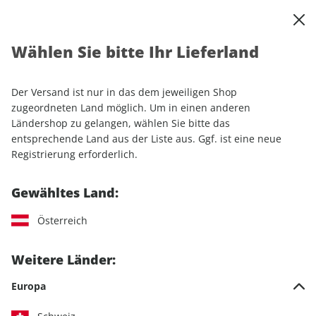
0
Warenkorb
Shop durchsuchen
MENÜ
Wählen Sie bitte Ihr Lieferland
Startseite
Sonderhefte
Automobile
Motor Klassik
Motor Klassik Sonderheft ePaper 01/2021
Der Versand ist nur in das dem jeweiligen Shop
zugeordneten Land möglich. Um in einen anderen
LESEPROBE
Ländershop zu gelangen, wählen Sie bitte das
entsprechende Land aus der Liste aus. Ggf. ist eine neue
Registrierung erforderlich.
Gewähltes Land:
Österreich
Weitere Länder:
Europa