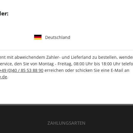
tgart GmbH & Co. KG
er:
Deutschland
IHRE ABO-VORTEILE
t mit abweichendem Zahler- und Lieferland zu bestellen, wenden 
vice, den Sie von Montag - Freitag, 08:00 Uhr bis 18:00 Uhr telef
+49 (0)40 / 85 53 88 90
erreichen oder schicken Sie eine E-Mail an
Versandkostenfrei
Wunschprämie
.de
.
en
Lieferung frei Haus
Geschenk inklusive
ZAHLUNGSARTEN