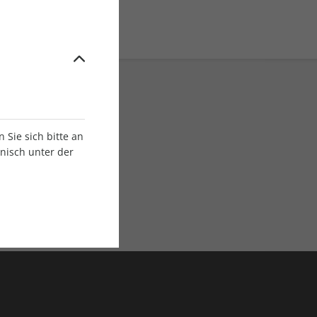
Sie sich bitte an
onisch unter der
E-Paper Ausgaben
Als App oder E-Paper
verfügbar