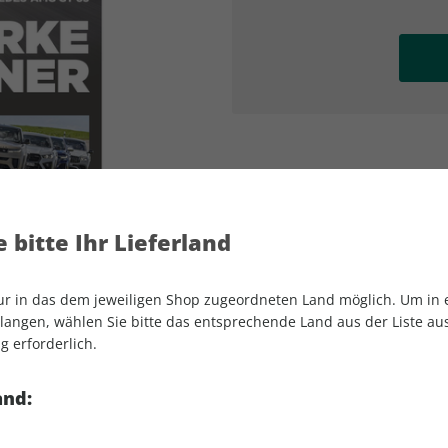
AD
AD
 bitte Ihr Lieferland
nur in das dem jeweiligen Shop zugeordneten Land möglich. Um in
angen, wählen Sie bitte das entsprechende Land aus der Liste aus.
g erforderlich.
auto motor und sport Sonderheft 01/202
and: