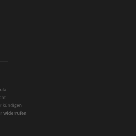
ular
cht
er kündigen
er widerrufen