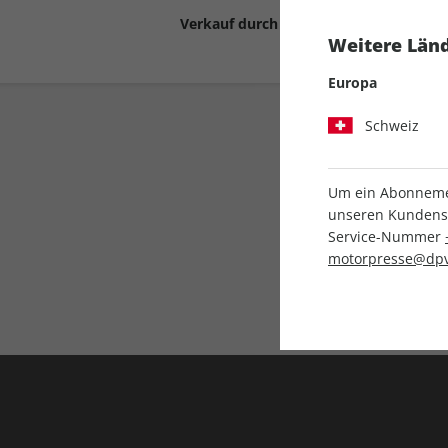
Verkauf durch
Motor Presse Stut
Weitere Länd
Europa
Schweiz
Um ein Abonnemen
unseren Kundenser
Service-Nummer
Liefergarantie
motorpresse@dpv
Keine Ausgabe verpass