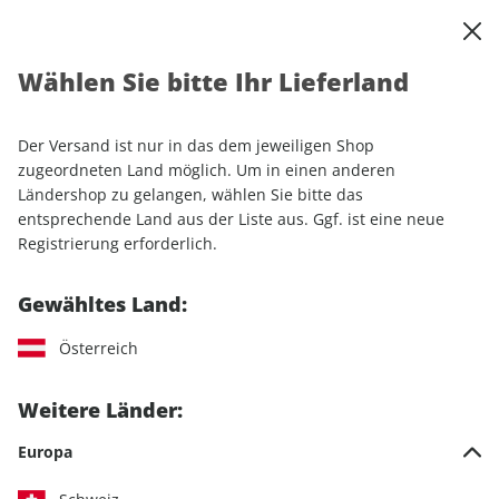
0
Warenkorb
Shop durchsuchen
MENÜ
Wählen Sie bitte Ihr Lieferland
Startseite
Sonderhefte
Automobile
auto motor und sport
AUTO Straßenverkehr Sonderheft ePaper 01/2025
Der Versand ist nur in das dem jeweiligen Shop
zugeordneten Land möglich. Um in einen anderen
Ländershop zu gelangen, wählen Sie bitte das
LESEPROBE
entsprechende Land aus der Liste aus. Ggf. ist eine neue
Registrierung erforderlich.
Gewähltes Land:
Österreich
Weitere Länder:
Europa