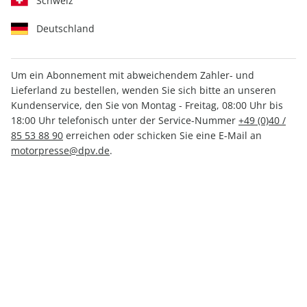
Schweiz
Deutschland
Um ein Abonnement mit abweichendem Zahler- und
Lieferland zu bestellen, wenden Sie sich bitte an unseren
AUTO Straßenverkehr
Kundenservice, den Sie von Montag - Freitag, 08:00 Uhr bis
18:00 Uhr telefonisch unter der Service-Nummer
+49 (0)40 /
Sonderheft ePaper 01/2025
85 53 88 90
erreichen oder schicken Sie eine E-Mail an
motorpresse@dpv.de
.
Direkt verfügbar
2,49 €
inkl. MwSt.
Zur Kasse