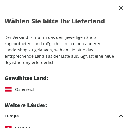
0
Warenkorb
Shop durchsuchen
MENÜ
Wählen Sie bitte Ihr Lieferland
Startseite
Sonderhefte
Automobile
auto motor und sport
auto motor und sport Spezial Gebrauchtwagen ePaper 01/2020
Der Versand ist nur in das dem jeweiligen Shop
zugeordneten Land möglich. Um in einen anderen
Ländershop zu gelangen, wählen Sie bitte das
LESEPROBE
entsprechende Land aus der Liste aus. Ggf. ist eine neue
Registrierung erforderlich.
Gewähltes Land:
Österreich
Weitere Länder:
Europa