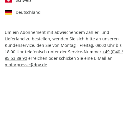
Schweiz
Deutschland
Um ein Abonnement mit abweichendem Zahler- und
Lieferland zu bestellen, wenden Sie sich bitte an unseren
auto motor und sport Spezial
Kundenservice, den Sie von Montag - Freitag, 08:00 Uhr bis
18:00 Uhr telefonisch unter der Service-Nummer
+49 (0)40 /
Gebrauchtwagen ePaper
85 53 88 90
erreichen oder schicken Sie eine E-Mail an
motorpresse@dpv.de
.
01/2020
Direkt verfügbar
4,99 €
inkl. MwSt.
Zur Kasse