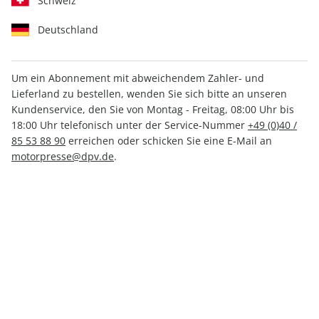
Schweiz
Deutschland
Um ein Abonnement mit abweichendem Zahler- und
Lieferland zu bestellen, wenden Sie sich bitte an unseren
auto motor und sport
Kundenservice, den Sie von Montag - Freitag, 08:00 Uhr bis
18:00 Uhr telefonisch unter der Service-Nummer
+49 (0)40 /
Sonderheft ePaper 01/2024
85 53 88 90
erreichen oder schicken Sie eine E-Mail an
motorpresse@dpv.de
.
Direkt verfügbar
4,49 €
inkl. MwSt.
Zur Kasse