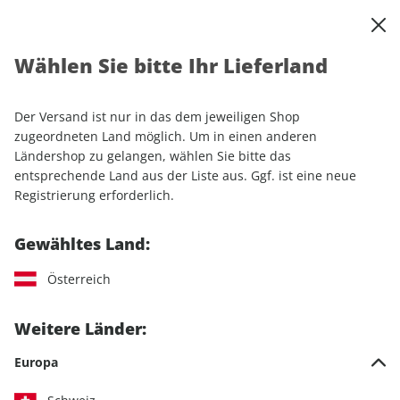
0
Warenkorb
Shop durchsuchen
MENÜ
Wählen Sie bitte Ihr Lieferland
Startseite
Sonderhefte
Automobile
auto motor und sport
auto motor und sport Sonderheft ePaper 01/2024
Der Versand ist nur in das dem jeweiligen Shop
zugeordneten Land möglich. Um in einen anderen
Ländershop zu gelangen, wählen Sie bitte das
LESEPROBE
entsprechende Land aus der Liste aus. Ggf. ist eine neue
Registrierung erforderlich.
Gewähltes Land:
Österreich
Weitere Länder:
Europa