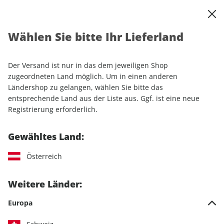
0
Warenkorb
Shop durchsuchen
MENÜ
Wählen Sie bitte Ihr Lieferland
Startseite
Sonderhefte
auto motor und sport Sonderheft ePaper 02/2019
Der Versand ist nur in das dem jeweiligen Shop
zugeordneten Land möglich. Um in einen anderen
LESEPROBE
Ländershop zu gelangen, wählen Sie bitte das
entsprechende Land aus der Liste aus. Ggf. ist eine neue
Registrierung erforderlich.
Gewähltes Land:
Österreich
Weitere Länder:
Europa