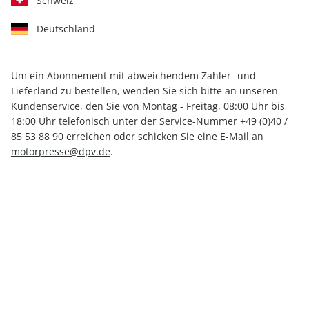
Schweiz
Deutschland
Um ein Abonnement mit abweichendem Zahler- und
Lieferland zu bestellen, wenden Sie sich bitte an unseren
auto motor und sport
Kundenservice, den Sie von Montag - Freitag, 08:00 Uhr bis
Sonderheft ePaper 02/2019
18:00 Uhr telefonisch unter der Service-Nummer
+49 (0)40 /
85 53 88 90
erreichen oder schicken Sie eine E-Mail an
motorpresse@dpv.de
.
Direkt verfügbar
3,99 €
inkl. MwSt.
Zur Kasse