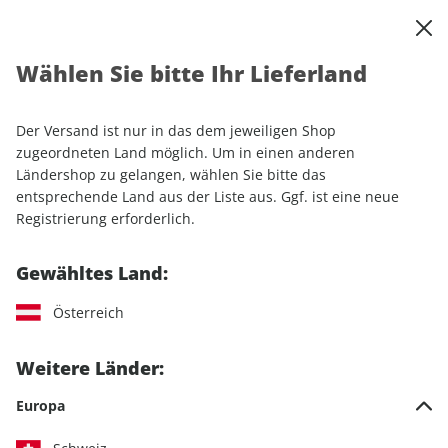
0
Warenkorb
Shop durchsuchen
MENÜ
Wählen Sie bitte Ihr Lieferland
Startseite
Produkte
Men's Health
Men's Health Buch Krafttrainings-Bibel
Der Versand ist nur in das dem jeweiligen Shop
zugeordneten Land möglich. Um in einen anderen
Ländershop zu gelangen, wählen Sie bitte das
entsprechende Land aus der Liste aus. Ggf. ist eine neue
Registrierung erforderlich.
Gewähltes Land:
Österreich
Weitere Länder:
Europa