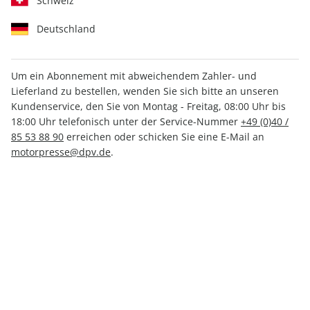
Schweiz
Deutschland
Um ein Abonnement mit abweichendem Zahler- und
Lieferland zu bestellen, wenden Sie sich bitte an unseren
Kundenservice, den Sie von Montag - Freitag, 08:00 Uhr bis
Men's Health Buch
18:00 Uhr telefonisch unter der Service-Nummer
+49 (0)40 /
Krafttrainings-Bibel
85 53 88 90
erreichen oder schicken Sie eine E-Mail an
motorpresse@dpv.de
.
Verfügbar - Nur solange der Vorrat reicht
Anzahl
30,80 €
inkl. MwSt., zzgl.
Versand