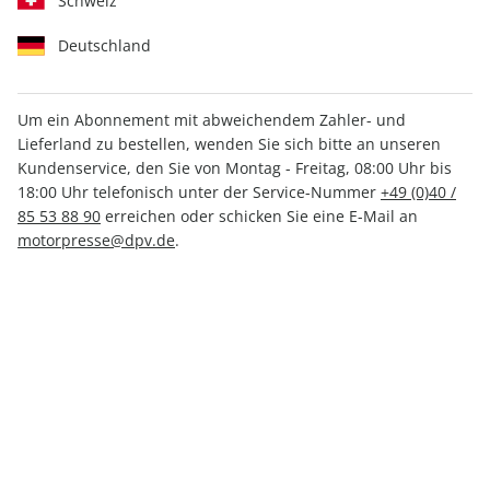
Schweiz
Deutschland
Um ein Abonnement mit abweichendem Zahler- und
YOUNGTIMER ePaper 02/2022
Lieferland zu bestellen, wenden Sie sich bitte an unseren
Kundenservice, den Sie von Montag - Freitag, 08:00 Uhr bis
18:00 Uhr telefonisch unter der Service-Nummer
+49 (0)40 /
Direkt verfügbar
85 53 88 90
erreichen oder schicken Sie eine E-Mail an
motorpresse@dpv.de
.
3,49 €
inkl. MwSt.
Zur Kasse