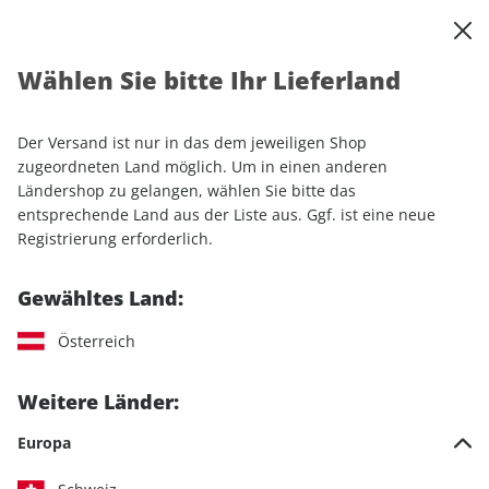
0
Warenkorb
Shop durchsuchen
MENÜ
Wählen Sie bitte Ihr Lieferland
Startseite
Einzelhefte
YOUNGTIMER ePaper 02/2022
Der Versand ist nur in das dem jeweiligen Shop
LESEPROBE
zugeordneten Land möglich. Um in einen anderen
Ländershop zu gelangen, wählen Sie bitte das
entsprechende Land aus der Liste aus. Ggf. ist eine neue
Registrierung erforderlich.
Gewähltes Land:
Österreich
Weitere Länder:
Europa