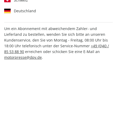
Schweiz
Deutschland
Um ein Abonnement mit abweichendem Zahler- und
Lieferland zu bestellen, wenden Sie sich bitte an unseren
RUNNER'S WORLD ePaper
Kundenservice, den Sie von Montag - Freitag, 08:00 Uhr bis
12/2023
18:00 Uhr telefonisch unter der Service-Nummer
+49 (0)40 /
85 53 88 90
erreichen oder schicken Sie eine E-Mail an
motorpresse@dpv.de
.
Direkt verfügbar
3,99 €
inkl. MwSt.
Zur Kasse