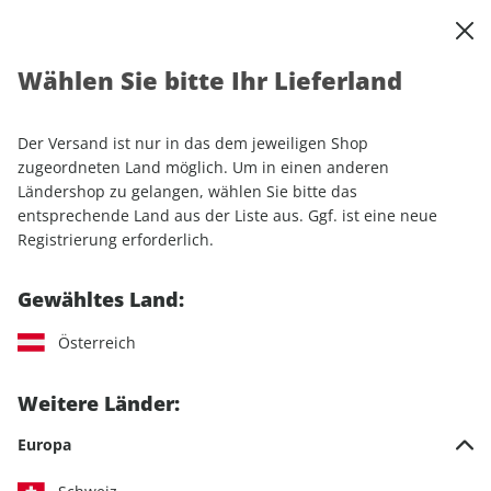
0
Warenkorb
Shop durchsuchen
MENÜ
Wählen Sie bitte Ihr Lieferland
Startseite
Einzelhefte
Sport & Freizeit
RUNNER'S WORLD
RUNNER'S WORLD ePaper 12/2023
Der Versand ist nur in das dem jeweiligen Shop
zugeordneten Land möglich. Um in einen anderen
LESEPROBE
Ländershop zu gelangen, wählen Sie bitte das
entsprechende Land aus der Liste aus. Ggf. ist eine neue
Registrierung erforderlich.
Gewähltes Land:
Österreich
Weitere Länder:
Europa