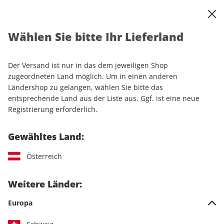
0
Warenkorb
Shop durchsuchen
MENÜ
Wählen Sie bitte Ihr Lieferland
Startseite
Einzelhefte
Sport & Freizeit
RUNNER'S WORLD
RUNNER'S WORLD ePaper 03/2023
Der Versand ist nur in das dem jeweiligen Shop
zugeordneten Land möglich. Um in einen anderen
LESEPROBE
Ländershop zu gelangen, wählen Sie bitte das
entsprechende Land aus der Liste aus. Ggf. ist eine neue
Registrierung erforderlich.
Gewähltes Land:
Österreich
Weitere Länder:
Europa