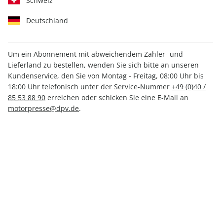
Schweiz
Deutschland
Um ein Abonnement mit abweichendem Zahler- und
Lieferland zu bestellen, wenden Sie sich bitte an unseren
RUNNER'S WORLD ePaper
Kundenservice, den Sie von Montag - Freitag, 08:00 Uhr bis
03/2023
18:00 Uhr telefonisch unter der Service-Nummer
+49 (0)40 /
85 53 88 90
erreichen oder schicken Sie eine E-Mail an
motorpresse@dpv.de
.
Direkt verfügbar
3,99 €
inkl. MwSt.
Zur Kasse