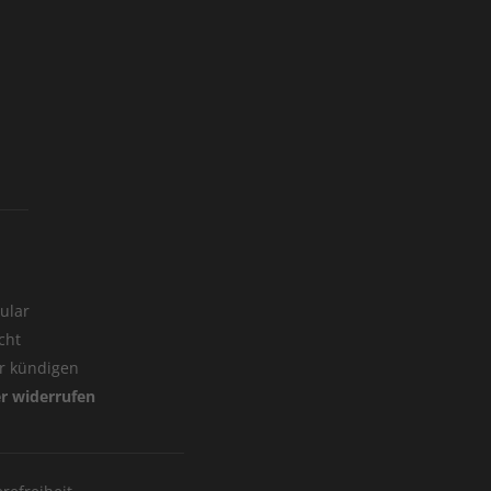
ular
cht
er kündigen
er widerrufen