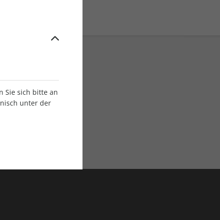
Sie sich bitte an
onisch unter der
E-Paper Ausgaben
Als App oder E-Paper
verfügbar