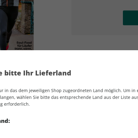
AD
AD
 bitte Ihr Lieferland
nur in das dem jeweiligen Shop zugeordneten Land möglich. Um in
angen, wählen Sie bitte das entsprechende Land aus der Liste aus.
g erforderlich.
RUNNER'S WORLD 01/2026
and: