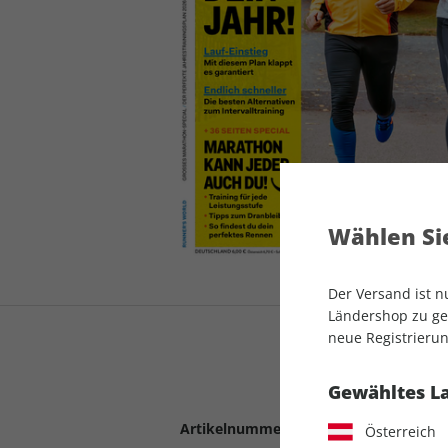
auto motor und sport
auto motor und sport
EDITION
autokauf
auto motor und sport
autokauf
Wählen Sie
Der Versand ist 
Ländershop zu gel
neue Registrierun
Gewähltes L
Artikelnummer
2192498
Österreich