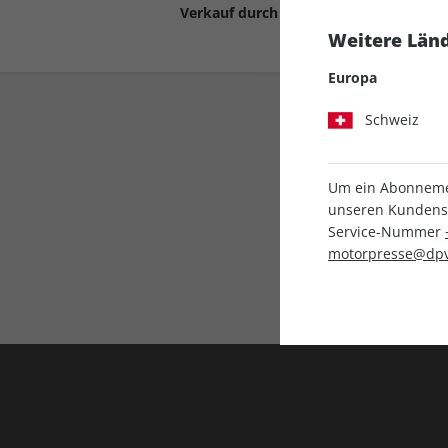
Verkauf durch
Motor Presse Stut
Weitere Länd
Europa
Schweiz
Um ein Abonnemen
unseren Kundenser
Service-Nummer
Liefergarantie
motorpresse@dpv
Keine Ausgabe verpass