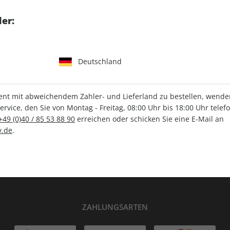
tgart GmbH & Co. KG
er:
Deutschland
IHRE ABO-VORTEILE
t mit abweichendem Zahler- und Lieferland zu bestellen, wenden 
vice, den Sie von Montag - Freitag, 08:00 Uhr bis 18:00 Uhr telef
+49 (0)40 / 85 53 88 90
erreichen oder schicken Sie eine E-Mail an
Versandkostenfrei
Wunschprämie
.de
.
en
Lieferung frei Haus
Geschenk inklusive
ZAHLUNGSARTEN