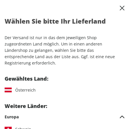
0
Warenkorb
Shop durchsuchen
MENÜ
Wählen Sie bitte Ihr Lieferland
Startseite
Einzelhefte
Sport & Freizeit
ROADBIKE
ROADBIKE ePaper 09/2022
Der Versand ist nur in das dem jeweiligen Shop
zugeordneten Land möglich. Um in einen anderen
LESEPROBE
Ländershop zu gelangen, wählen Sie bitte das
entsprechende Land aus der Liste aus. Ggf. ist eine neue
Registrierung erforderlich.
Gewähltes Land:
Österreich
Weitere Länder:
Europa