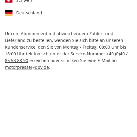
Schweiz
Deutschland
Um ein Abonnement mit abweichendem Zahler- und
Lieferland zu bestellen, wenden Sie sich bitte an unseren
ROADBIKE ePaper 09/2022
Kundenservice, den Sie von Montag - Freitag, 08:00 Uhr bis
18:00 Uhr telefonisch unter der Service-Nummer
+49 (0)40 /
Direkt verfügbar
85 53 88 90
erreichen oder schicken Sie eine E-Mail an
motorpresse@dpv.de
.
4,49 €
inkl. MwSt.
Zur Kasse