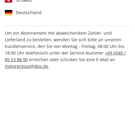
Schweiz
Deutschland
Um ein Abonnement mit abweichendem Zahler- und
Lieferland zu bestellen, wenden Sie sich bitte an unseren
ROADBIKE ePaper 07/2023
Kundenservice, den Sie von Montag - Freitag, 08:00 Uhr bis
18:00 Uhr telefonisch unter der Service-Nummer
+49 (0)40 /
Direkt verfügbar
85 53 88 90
erreichen oder schicken Sie eine E-Mail an
motorpresse@dpv.de
.
4,99 €
inkl. MwSt.
Zur Kasse