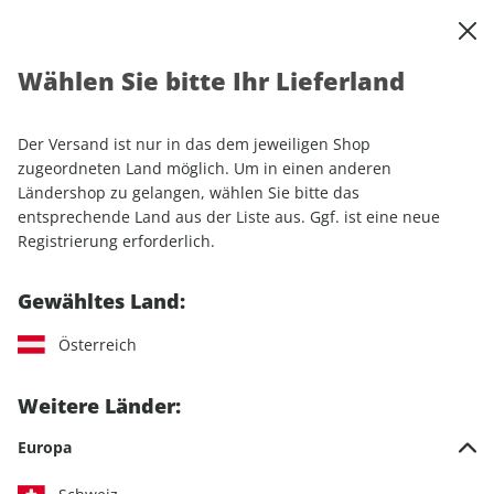
0
Warenkorb
Shop durchsuchen
MENÜ
Wählen Sie bitte Ihr Lieferland
Startseite
Einzelhefte
Sport & Freizeit
ROADBIKE
ROADBIKE ePaper 07/2023
Der Versand ist nur in das dem jeweiligen Shop
zugeordneten Land möglich. Um in einen anderen
LESEPROBE
Ländershop zu gelangen, wählen Sie bitte das
entsprechende Land aus der Liste aus. Ggf. ist eine neue
Registrierung erforderlich.
Gewähltes Land:
Österreich
Weitere Länder:
Europa