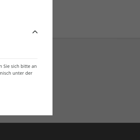
Sie sich bitte an
onisch unter der
E-Paper Ausgaben
Als App oder E-Paper
verfügbar