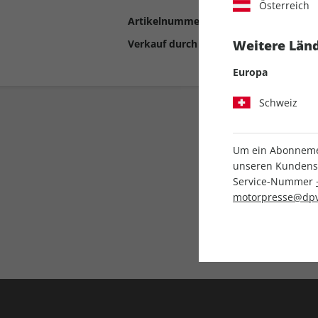
Österreich
Artikelnummer
2192441
Verkauf durch
Motor Presse Stut
Weitere Länd
Europa
Schweiz
Um ein Abonnemen
unseren Kundenser
Service-Nummer
motorpresse@dpv
Liefergarantie
Keine Ausgabe verpass