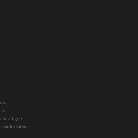
ular
cht
er kündigen
er widerrufen