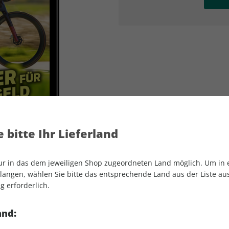
AD
AD
 bitte Ihr Lieferland
nur in das dem jeweiligen Shop zugeordneten Land möglich. Um in
angen, wählen Sie bitte das entsprechende Land aus der Liste aus.
g erforderlich.
ROADBIKE ePaper 06/2023
and: