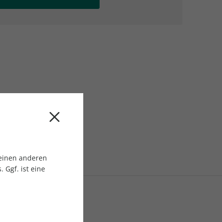
AC Reisemagazin
AC Reisemagazin
 einen anderen
 Ggf. ist eine