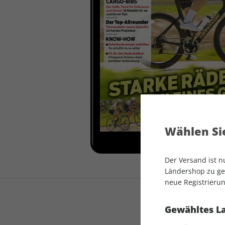
auto motor und sport
auto motor und sport
EDITION
autokauf
auto motor und sport
autokauf
Wählen Sie
Der Versand ist 
Ländershop zu gel
neue Registrierun
Gewähltes L