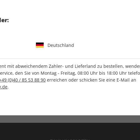
tgart GmbH & Co. KG
er:
Deutschland
IHRE ABO-VORTEILE
t mit abweichendem Zahler- und Lieferland zu bestellen, wenden 
vice, den Sie von Montag - Freitag, 08:00 Uhr bis 18:00 Uhr telef
+49 (0)40 / 85 53 88 90
erreichen oder schicken Sie eine E-Mail an
.de
.
Versandkostenfrei
Wunschprämie
en
Lieferung frei Haus
Geschenk inklusive