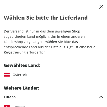
0
Warenkorb
Shop durchsuchen
MENÜ
Wählen Sie bitte Ihr Lieferland
Startseite
Einzelhefte
Sport & Freizeit
ROADBIKE
ROADBIKE ePaper 05/2023
Der Versand ist nur in das dem jeweiligen Shop
zugeordneten Land möglich. Um in einen anderen
LESEPROBE
Ländershop zu gelangen, wählen Sie bitte das
entsprechende Land aus der Liste aus. Ggf. ist eine neue
Registrierung erforderlich.
Gewähltes Land:
Österreich
Weitere Länder:
Europa