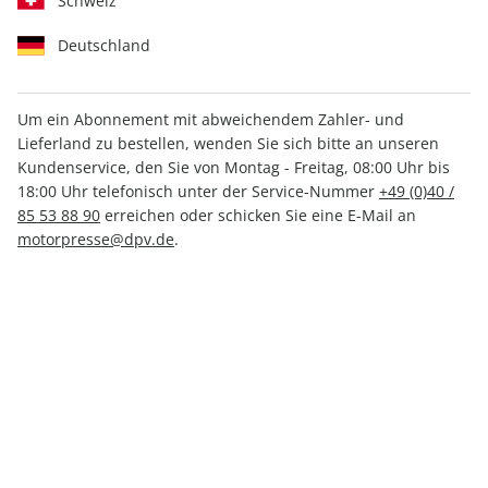
Schweiz
Deutschland
Um ein Abonnement mit abweichendem Zahler- und
Lieferland zu bestellen, wenden Sie sich bitte an unseren
ROADBIKE ePaper 05/2023
Kundenservice, den Sie von Montag - Freitag, 08:00 Uhr bis
18:00 Uhr telefonisch unter der Service-Nummer
+49 (0)40 /
Direkt verfügbar
85 53 88 90
erreichen oder schicken Sie eine E-Mail an
motorpresse@dpv.de
.
4,99 €
inkl. MwSt.
Zur Kasse