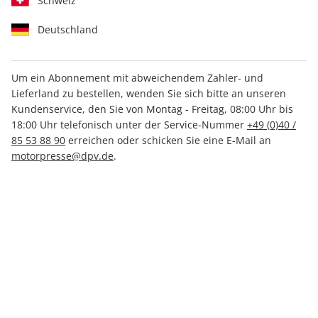
Schweiz
Deutschland
Um ein Abonnement mit abweichendem Zahler- und
Lieferland zu bestellen, wenden Sie sich bitte an unseren
ROADBIKE 02/2025
Kundenservice, den Sie von Montag - Freitag, 08:00 Uhr bis
18:00 Uhr telefonisch unter der Service-Nummer
+49 (0)40 /
85 53 88 90
erreichen oder schicken Sie eine E-Mail an
Verfügbar - Nur solange der Vorrat reicht
motorpresse@dpv.de
.
Anzahl
8,30 €
inkl. MwSt., zzgl.
Versand
In den Warenkorb