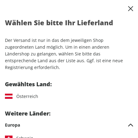
0
Warenkorb
Shop durchsuchen
MENÜ
Wählen Sie bitte Ihr Lieferland
Startseite
Einzelhefte
Sport & Freizeit
ROADBIKE
ROADBIKE 02/2025
Der Versand ist nur in das dem jeweiligen Shop
zugeordneten Land möglich. Um in einen anderen
LESEPROBE
Ländershop zu gelangen, wählen Sie bitte das
entsprechende Land aus der Liste aus. Ggf. ist eine neue
Registrierung erforderlich.
Gewähltes Land:
Österreich
Weitere Länder:
Europa