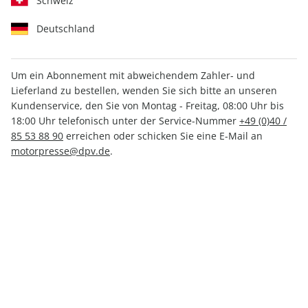
Schweiz
Deutschland
Um ein Abonnement mit abweichendem Zahler- und
Lieferland zu bestellen, wenden Sie sich bitte an unseren
outdoor ePaper 05/2023
Kundenservice, den Sie von Montag - Freitag, 08:00 Uhr bis
18:00 Uhr telefonisch unter der Service-Nummer
+49 (0)40 /
Direkt verfügbar
85 53 88 90
erreichen oder schicken Sie eine E-Mail an
motorpresse@dpv.de
.
4,99 €
inkl. MwSt.
Zur Kasse