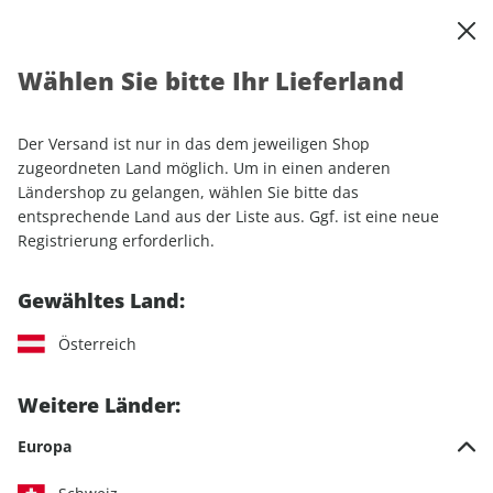
0
Warenkorb
Shop durchsuchen
MENÜ
Wählen Sie bitte Ihr Lieferland
Startseite
Einzelhefte
Sport & Freizeit
outdoor
outdoor ePaper 05/2023
Der Versand ist nur in das dem jeweiligen Shop
zugeordneten Land möglich. Um in einen anderen
LESEPROBE
Ländershop zu gelangen, wählen Sie bitte das
entsprechende Land aus der Liste aus. Ggf. ist eine neue
Registrierung erforderlich.
Gewähltes Land:
Österreich
Weitere Länder:
Europa