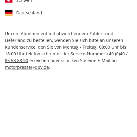
Schweiz
Deutschland
Um ein Abonnement mit abweichendem Zahler- und
Lieferland zu bestellen, wenden Sie sich bitte an unseren
klettern ePaper 03/2022
Kundenservice, den Sie von Montag - Freitag, 08:00 Uhr bis
18:00 Uhr telefonisch unter der Service-Nummer
+49 (0)40 /
Direkt verfügbar
85 53 88 90
erreichen oder schicken Sie eine E-Mail an
motorpresse@dpv.de
.
4,99 €
inkl. MwSt.
Zur Kasse