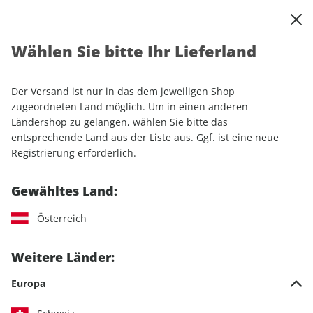
0
Warenkorb
Shop durchsuchen
MENÜ
Wählen Sie bitte Ihr Lieferland
Startseite
Einzelhefte
Sport & Freizeit
klettern ePaper 03/2022
Der Versand ist nur in das dem jeweiligen Shop
zugeordneten Land möglich. Um in einen anderen
LESEPROBE
Ländershop zu gelangen, wählen Sie bitte das
entsprechende Land aus der Liste aus. Ggf. ist eine neue
Registrierung erforderlich.
Gewähltes Land:
Österreich
Weitere Länder:
Europa