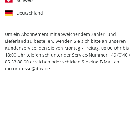
Schweiz
Deutschland
Um ein Abonnement mit abweichendem Zahler- und
klettern 03/2026
Lieferland zu bestellen, wenden Sie sich bitte an unseren
Kundenservice, den Sie von Montag - Freitag, 08:00 Uhr bis
18:00 Uhr telefonisch unter der Service-Nummer
+49 (0)40 /
Verfügbar - Nur solange der Vorrat reicht
85 53 88 90
erreichen oder schicken Sie eine E-Mail an
motorpresse@dpv.de
.
Anzahl
8,30 €
inkl. MwSt., zzgl.
Versand
In den Warenkorb