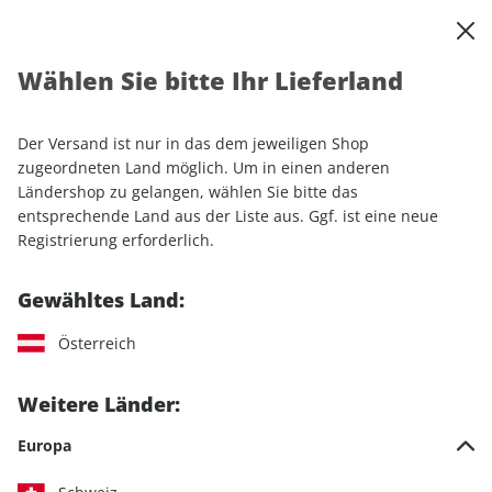
0
Warenkorb
Shop durchsuchen
MENÜ
Wählen Sie bitte Ihr Lieferland
Startseite
Einzelhefte
Sport & Freizeit
klettern 03/2026
Der Versand ist nur in das dem jeweiligen Shop
LESEPROBE
zugeordneten Land möglich. Um in einen anderen
Ländershop zu gelangen, wählen Sie bitte das
entsprechende Land aus der Liste aus. Ggf. ist eine neue
Registrierung erforderlich.
Gewähltes Land:
Österreich
Weitere Länder:
Europa